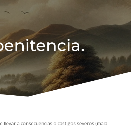
enitencia.
e llevar a consecuencias o castigos severos (mala