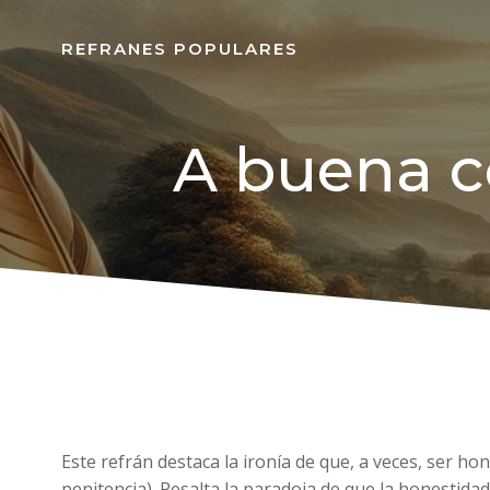
REFRANES POPULARES
A buena c
Este refrán destaca la ironía de que, a veces, ser h
penitencia). Resalta la paradoja de que la honesti