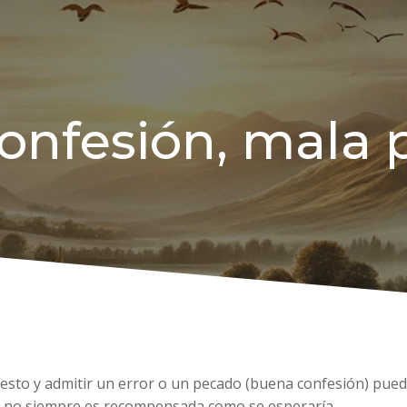
onfesión, mala p
onesto y admitir un error o un pecado (buena confesión) pued
dad no siempre es recompensada como se esperaría.