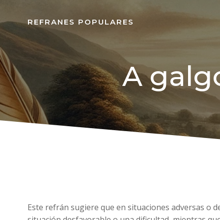
REFRANES POPULARES
A galgo
Este refrán sugiere que en situaciones adversas o 
situación desfavorable o una dificultad, mientras qu