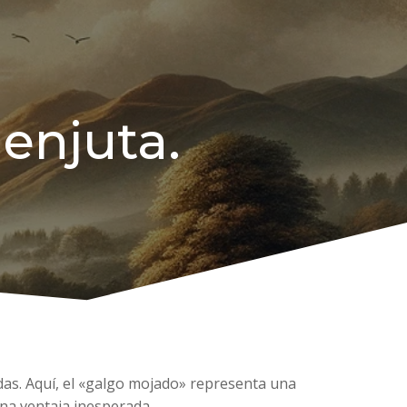
 enjuta.
as. Aquí, el «galgo mojado» representa una
una ventaja inesperada.