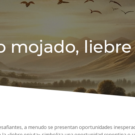
 mojado, liebre
desafiantes, a menudo se presentan oportunidades inesperad
e la «liebre enjuta» simboliza una oportunidad repentina o 