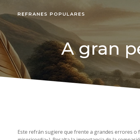
REFRANES POPULARES
A gran p
Este refrán sugiere que frente a grandes errores o
misericordia»). Resalta la importancia de la compasión