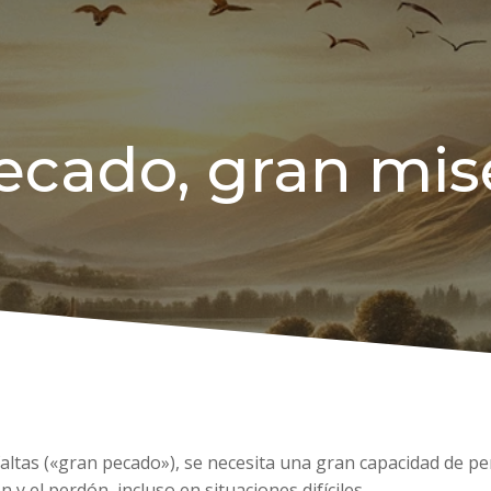
ecado, gran mise
 faltas («gran pecado»), se necesita una gran capacidad de 
 y el perdón, incluso en situaciones difíciles.