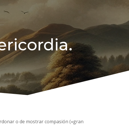
ricordia.
perdonar o de mostrar compasión («gran