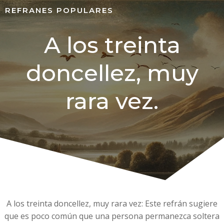
REFRANES POPULARES
A los treinta
doncellez, muy
rara vez.
A los treinta doncellez, muy rara vez: Este refrán sugiere
que es poco común que una persona permanezca soltera