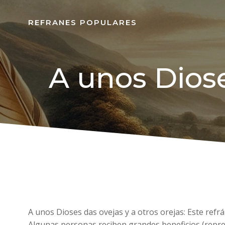
REFRANES POPULARES
A unos Diose
A unos Dioses das ovejas y a otros orejas: Este refrá
Algunas personas reciben grandes beneficios (repres