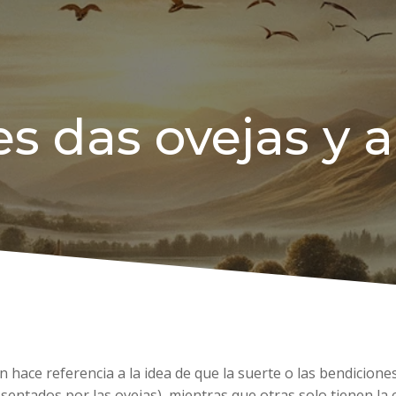
s das ovejas y a 
n hace referencia a la idea de que la suerte o las bendicione
entados por las ovejas), mientras que otras solo tienen la 