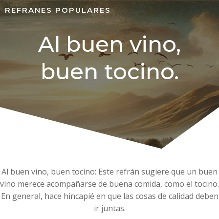
REFRANES POPULARES
Al buen vino,
buen tocino.
Al buen vino, buen tocino: Este refrán sugiere que un buen
vino merece acompañarse de buena comida, como el tocino.
En general, hace hincapié en que las cosas de calidad deben
ir juntas.