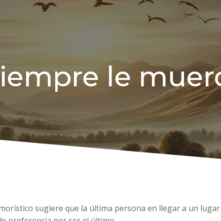
siempre le muerd
morístico sugiere que la última persona en llegar a un luga
de preferencia por ser el último.