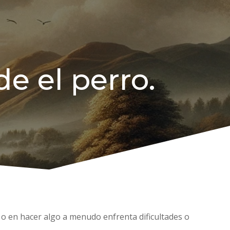
e el perro.
r o en hacer algo a menudo enfrenta dificultades o