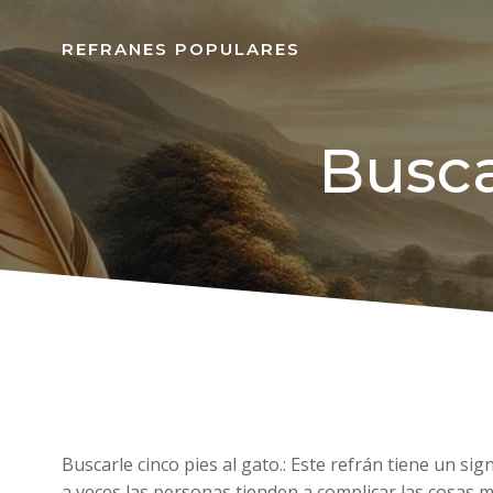
REFRANES POPULARES
Busca
Buscarle cinco pies al gato.: Este refrán tiene un si
a veces las personas tienden a complicar las cosas m