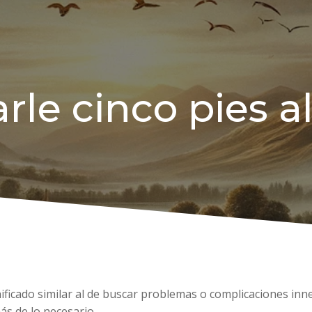
rle cinco pies al
gnificado similar al de buscar problemas o complicaciones inn
ás de lo necesario.