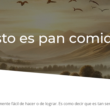
sto es pan comid
ente fácil de hacer o de lograr. Es como decir que es tan se