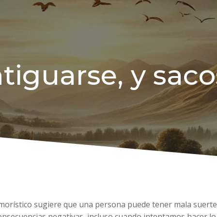
tiguarse, y saco
umorístico sugiere que una persona puede tener mala suerte i
onsecuencias negativas, incluso cuando intentamos hacer lo 