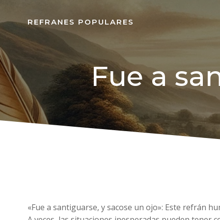
REFRANES POPULARES
Fue a san
«Fue a santiguarse, y sacose un ojo»: Este refrán h
A veces, las situaciones inesperadas pueden tener c