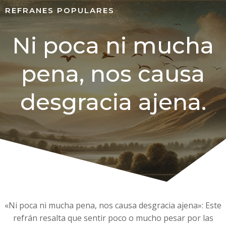
REFRANES POPULARES
Ni poca ni mucha
pena, nos causa
desgracia ajena.
«Ni poca ni mucha pena, nos causa desgracia ajena»: Este
refrán resalta que sentir poco o mucho pesar por las