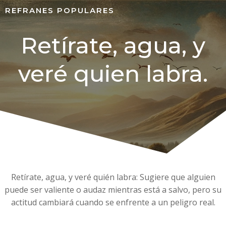
REFRANES POPULARES
Retírate, agua, y
veré quien labra.
Retírate, agua, y veré quién labra: Sugiere que alguien
puede ser valiente o audaz mientras está a salvo, pero su
actitud cambiará cuando se enfrente a un peligro real.