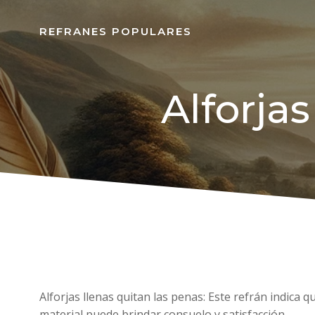
REFRANES POPULARES
Alforjas
Alforjas llenas quitan las penas: Este refrán indica
material puede brindar consuelo y satisfacción.