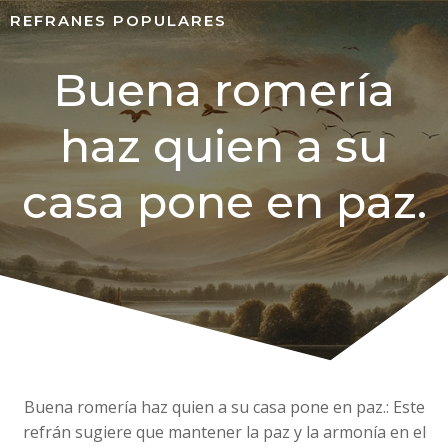
REFRANES POPULARES
Buena romería
haz quien a su
casa pone en paz.
Buena romería haz quien a su casa pone en paz.: Este
refrán sugiere que mantener la paz y la armonía en el