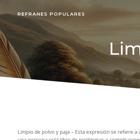
REFRANES POPULARES
Lim
Limpio de polvo y paja – Esta expresión se refiere a
una persona está libre de problemas o complicacion