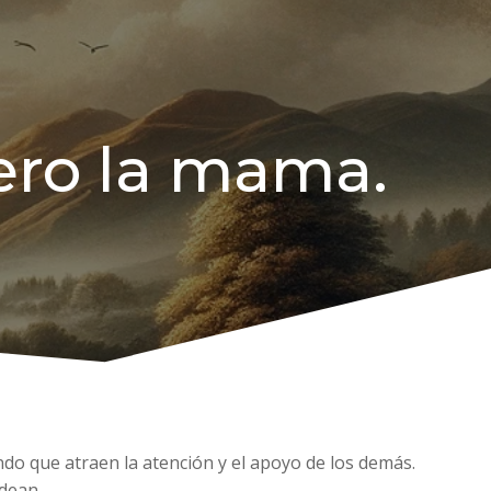
ero la mama.
ndo que atraen la atención y el apoyo de los demás.
odean.