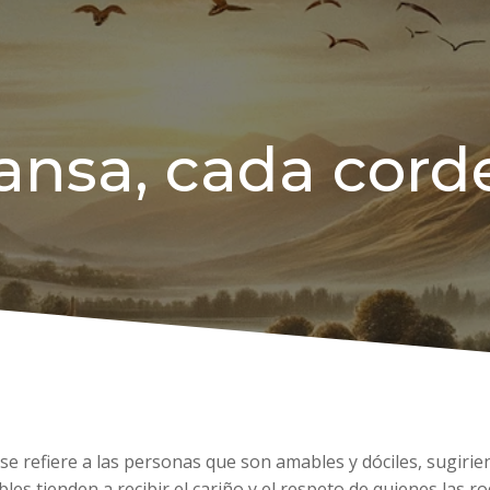
mansa, cada cord
se refiere a las personas que son amables y dóciles, sugirie
s tienden a recibir el cariño y el respeto de quienes las r