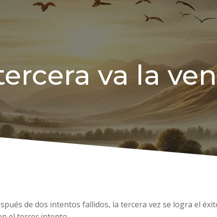
tercera va la ve
después de dos intentos fallidos, la tercera vez se logra el é
 el tercer intento.