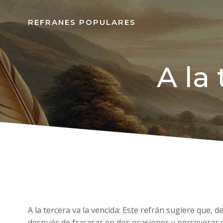
REFRANES POPULARES
A la 
A la tercera va la vencida: Este refrán sugiere que, 
después de fracasar en dos ocasiones y perseverar en