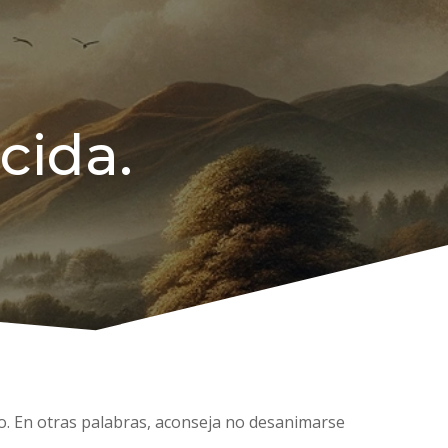
ncida.
xito. En otras palabras, aconseja no desanimarse