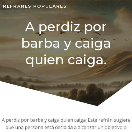
REFRANES POPULARES
A perdiz por
barba y caiga
quien caiga.
A perdiz por barba y caiga quien caiga: Este refrán sugiere
que una persona está decidida a alcanzar un objetivo o