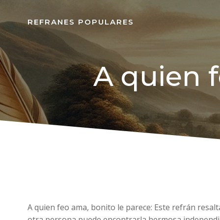
REFRANES POPULARES
A quien f
A quien feo ama, bonito le parece: Este refrán resal
otra persona puede encontrarla hermosa independie