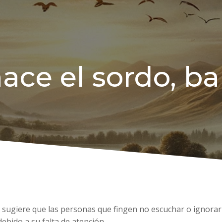
ace el sordo, b
n sugiere que las personas que fingen no escuchar o ignorar
bido a su falta de atención.