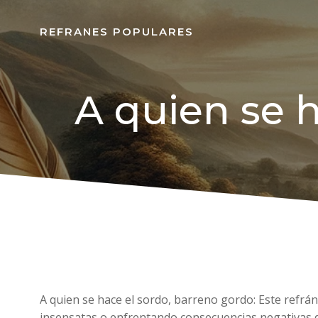
REFRANES POPULARES
A quien se h
A quien se hace el sordo, barreno gordo: Este refrá
insensatas o enfrentando consecuencias negativas de