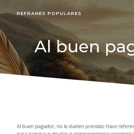
REFRANES POPULARES
Al buen pag
Al buen pagador, no le duelen prendas: Hace refer
para pagar sus deudas o comprometerse económic