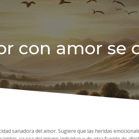
r con amor se c
cidad sanadora del amor. Sugiere que las heridas emocional
cambio, ya sea del mismo individuo o de otra fuente de afect