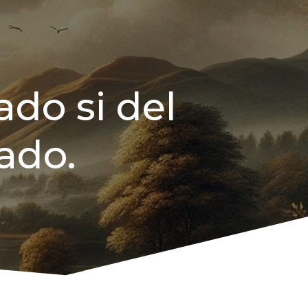
do si del
ado.