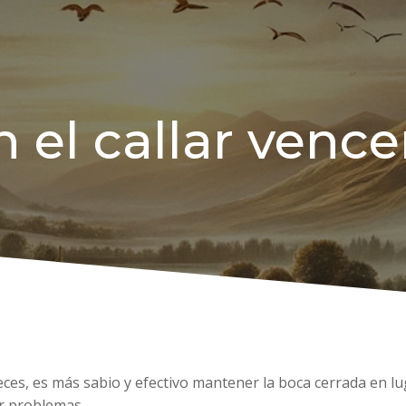
 el callar vence
eces, es más sabio y efectivo mantener la boca cerrada en luga
r problemas.