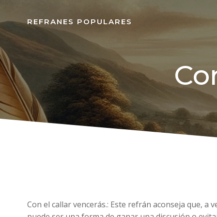
REFRANES POPULARES
Con
Con el callar vencerás.: Este refrán aconseja que, a v
puede ser una forma de ganar una discusión o evita