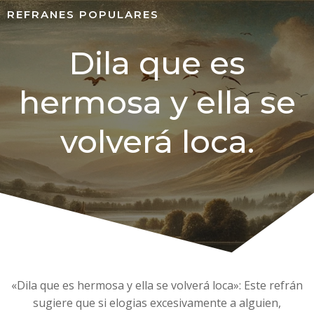
REFRANES POPULARES
Dila que es
hermosa y ella se
volverá loca.
«Dila que es hermosa y ella se volverá loca»: Este refrán
sugiere que si elogias excesivamente a alguien,