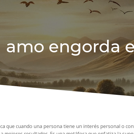
l amo engorda e
lica que cuando una persona tiene un interés personal o con
r a mejores resultados. Es una metáfora que enfatiza la super