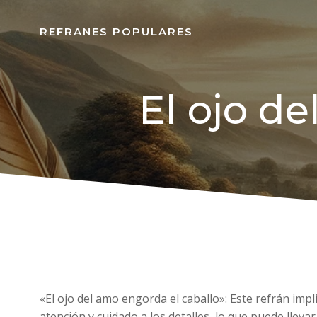
REFRANES POPULARES
El ojo de
«El ojo del amo engorda el caballo»: Este refrán imp
atención y cuidado a los detalles, lo que puede lleva