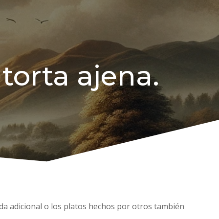
 torta ajena.
ida adicional o los platos hechos por otros también