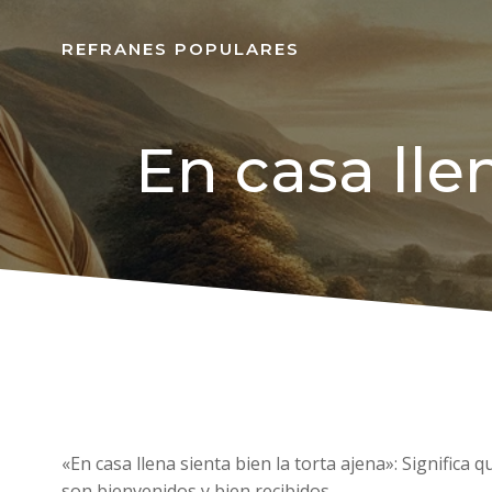
REFRANES POPULARES
En casa llen
«En casa llena sienta bien la torta ajena»: Signific
son bienvenidos y bien recibidos.