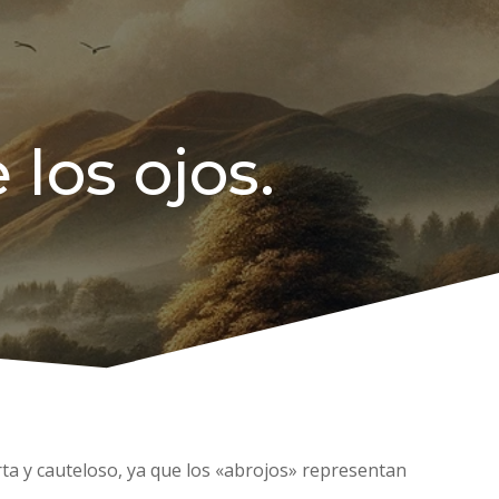
 los ojos.
erta y cauteloso, ya que los «abrojos» representan