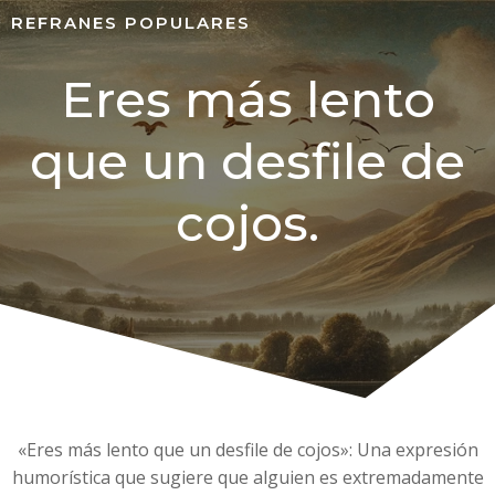
REFRANES POPULARES
Eres más lento
que un desfile de
cojos.
«Eres más lento que un desfile de cojos»: Una expresión
humorística que sugiere que alguien es extremadamente