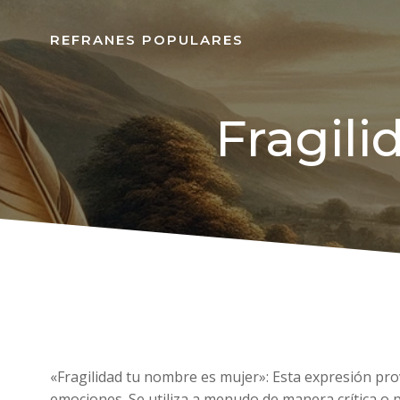
REFRANES POPULARES
Fragil
«Fragilidad tu nombre es mujer»: Esta expresión pr
emociones. Se utiliza a menudo de manera crítica o p