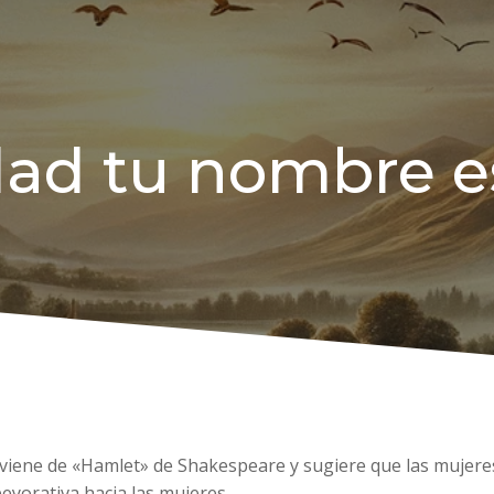
idad tu nombre e
oviene de «Hamlet» de Shakespeare y sugiere que las mujer
eyorativa hacia las mujeres.