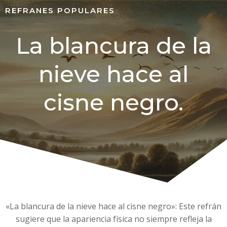
REFRANES POPULARES
La blancura de la
nieve hace al
cisne negro.
«La blancura de la nieve hace al cisne negro»: Este refrán
sugiere que la apariencia física no siempre refleja la