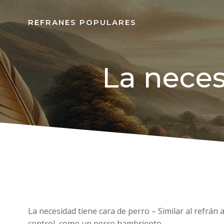
REFRANES POPULARES
La neces
La necesidad tiene cara de perro – Similar al refrá
control, como un perro hambriento.