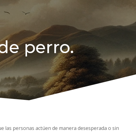
de perro.
 que las personas actúen de manera desesperada o sin