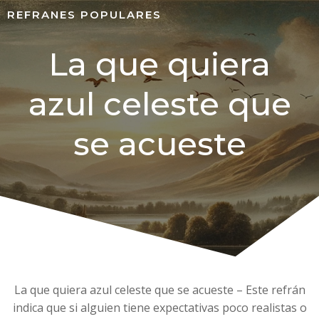
REFRANES POPULARES
La que quiera
azul celeste que
se acueste
La que quiera azul celeste que se acueste – Este refrán
indica que si alguien tiene expectativas poco realistas o