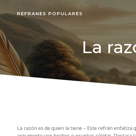
REFRANES POPULARES
La raz
La razón es de quien la tiene – Este refrán enfatiza
argumento con hechos o pruebas sólidas. Destaca la