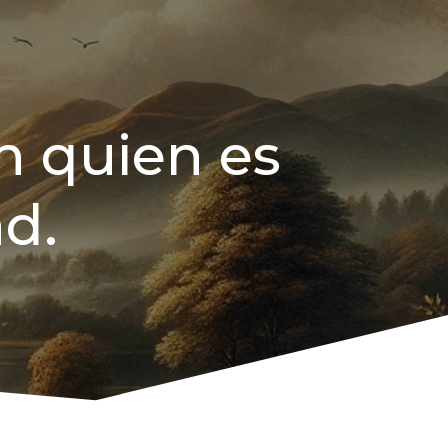
n quien es
d.