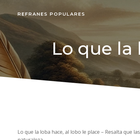
REFRANES POPULARES
Lo que la 
Lo que la loba hace, al lobo le place – Resalta que
naturaleza.