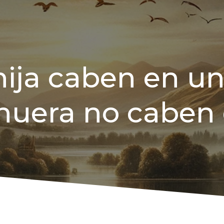
hija caben en un
nuera no caben e