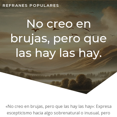
REFRANES POPULARES
No creo en
brujas, pero que
las hay las hay.
«No creo en brujas, pero que las hay las hay»: Expresa
escepticismo hacia algo sobrenatural o inusual, pero