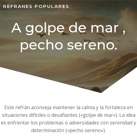
REFRANES POPULARES
A golpe de mar ,
pecho sereno.
Este refrán aconseja mantener la calma y la fortaleza en
situaciones difíciles o desafiantes («golpe de mar»). La idea
es enfrentar los problemas o adversidades con serenidad y
determinación («pecho sereno»).