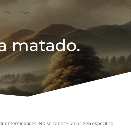
ha matado.
sar enfermedades. No se conoce un origen específico.