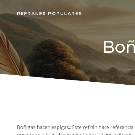
REFRANES POPULARES
Boñ
Boñigas hacen espigas.: Este refrán hace referencia
puede contribuir al crecimiento de cultivos exitosos.