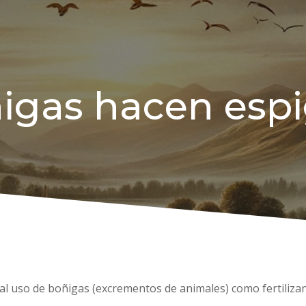
igas hacen espi
 al uso de boñigas (excrementos de animales) como fertiliza