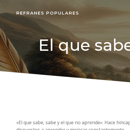
REFRANES POPULARES
El que sabe
«El que sabe, sabe y el que no aprende»: Hace hincap
dispuestos a aprender y mejorar constantemente.