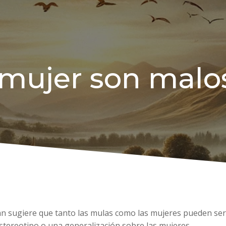
 mujer son malo
án sugiere que tanto las mulas como las mujeres pueden ser 
tereotipo o una generalización sobre las mujeres.