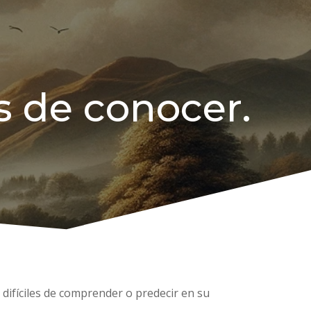
s de conocer.
difíciles de comprender o predecir en su