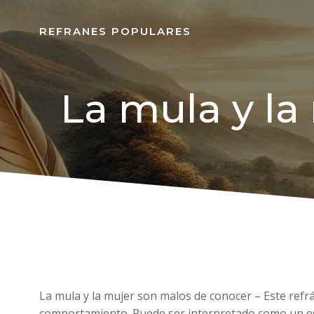
REFRANES POPULARES
La mula y la
La mula y la mujer son malos de conocer – Este refr
comportamiento. Puede ser interpretado como un es