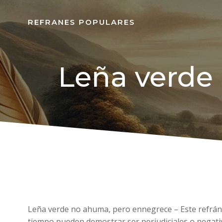
REFRANES POPULARES
Leña verde
Leña verde no ahuma, pero ennegrece – Este refrán s
tiempo pueden demostrar ser perjudiciales o negati