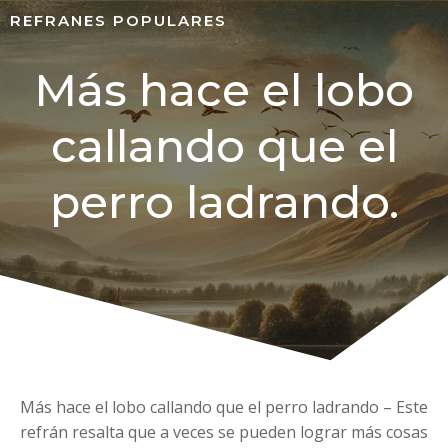
REFRANES POPULARES
Más hace el lobo
callando que el
perro ladrando.
Más hace el lobo callando que el perro ladrando – Este
refrán resalta que a veces se pueden lograr más cosas