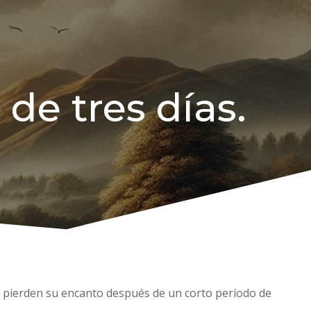
de tres días.
e pierden su encanto después de un corto período de