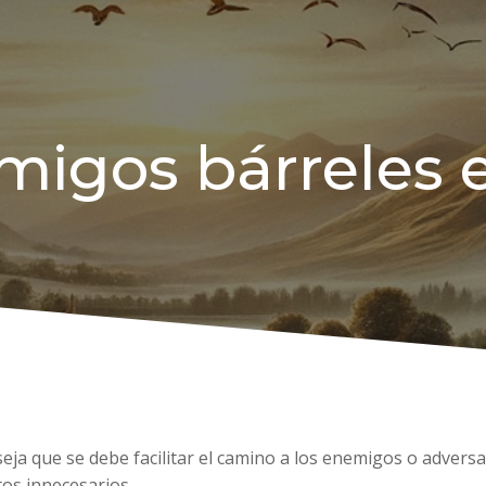
migos bárreles 
seja que se debe facilitar el camino a los enemigos o adver
ctos innecesarios.