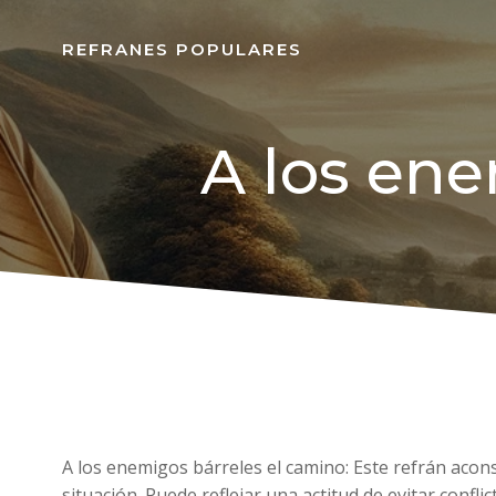
REFRANES POPULARES
A los ene
A los enemigos bárreles el camino: Este refrán acon
situación. Puede reflejar una actitud de evitar confli