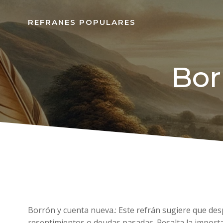
REFRANES POPULARES
Bor
Borrón y cuenta nueva.: Este refrán sugiere que de
resentimientos o deudas pasadas. Resalta la import