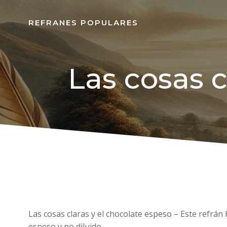
REFRANES POPULARES
Las cosas c
Las cosas claras y el chocolate espeso – Este refrán
espeso y no diluido.