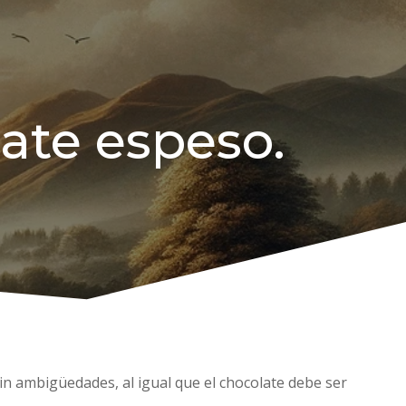
late espeso.
sin ambigüedades, al igual que el chocolate debe ser