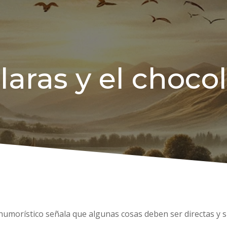
laras y el choco
 humorístico señala que algunas cosas deben ser directas y 