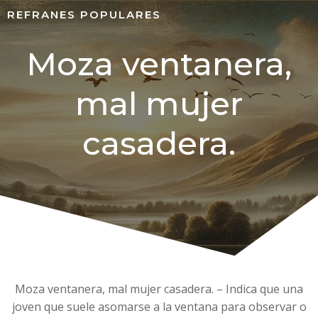
REFRANES POPULARES
Moza ventanera,
mal mujer
casadera.
Moza ventanera, mal mujer casadera. – Indica que una
joven que suele asomarse a la ventana para observar o